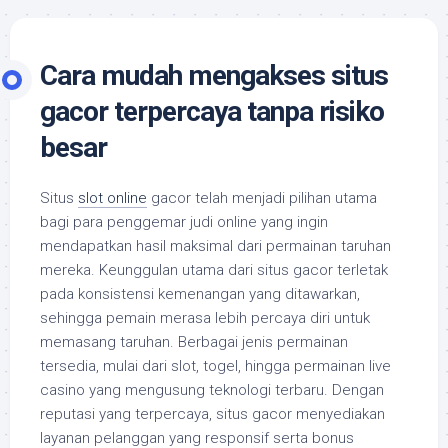
Cara mudah mengakses situs
gacor terpercaya tanpa risiko
besar
Situs
slot online
gacor telah menjadi pilihan utama
bagi para penggemar judi online yang ingin
mendapatkan hasil maksimal dari permainan taruhan
mereka. Keunggulan utama dari situs gacor terletak
pada konsistensi kemenangan yang ditawarkan,
sehingga pemain merasa lebih percaya diri untuk
memasang taruhan. Berbagai jenis permainan
tersedia, mulai dari slot, togel, hingga permainan live
casino yang mengusung teknologi terbaru. Dengan
reputasi yang terpercaya, situs gacor menyediakan
layanan pelanggan yang responsif serta bonus