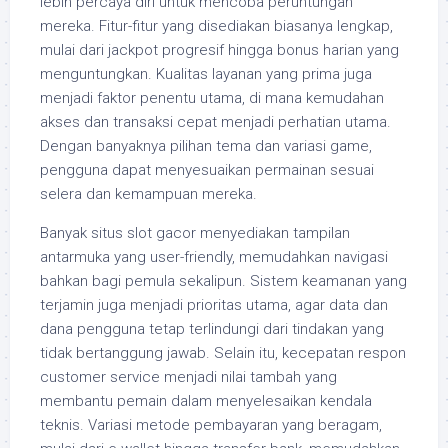
lebih percaya diri untuk mencoba peruntungan
mereka. Fitur-fitur yang disediakan biasanya lengkap,
mulai dari jackpot progresif hingga bonus harian yang
menguntungkan. Kualitas layanan yang prima juga
menjadi faktor penentu utama, di mana kemudahan
akses dan transaksi cepat menjadi perhatian utama.
Dengan banyaknya pilihan tema dan variasi game,
pengguna dapat menyesuaikan permainan sesuai
selera dan kemampuan mereka.
Banyak situs slot gacor menyediakan tampilan
antarmuka yang user-friendly, memudahkan navigasi
bahkan bagi pemula sekalipun. Sistem keamanan yang
terjamin juga menjadi prioritas utama, agar data dan
dana pengguna tetap terlindungi dari tindakan yang
tidak bertanggung jawab. Selain itu, kecepatan respon
customer service menjadi nilai tambah yang
membantu pemain dalam menyelesaikan kendala
teknis. Variasi metode pembayaran yang beragam,