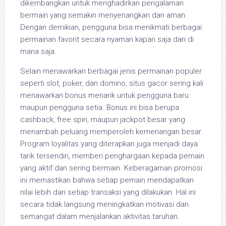
dikembangkan untuk menghadirkan pengalaman
bermain yang semakin menyenangkan dan aman.
Dengan demikian, pengguna bisa menikmati berbagai
permainan favorit secara nyaman kapan saja dan di
mana saja.
Selain menawarkan berbagai jenis permainan populer
seperti slot, poker, dan domino, situs gacor sering kali
menawarkan bonus menarik untuk pengguna baru
maupun pengguna setia. Bonus ini bisa berupa
cashback, free spin, maupun jackpot besar yang
menambah peluang memperoleh kemenangan besar.
Program loyalitas yang diterapkan juga menjadi daya
tarik tersendiri, memberi penghargaan kepada pemain
yang aktif dan sering bermain. Keberagaman promosi
ini memastikan bahwa setiap pemain mendapatkan
nilai lebih dari setiap transaksi yang dilakukan. Hal ini
secara tidak langsung meningkatkan motivasi dan
semangat dalam menjalankan aktivitas taruhan.