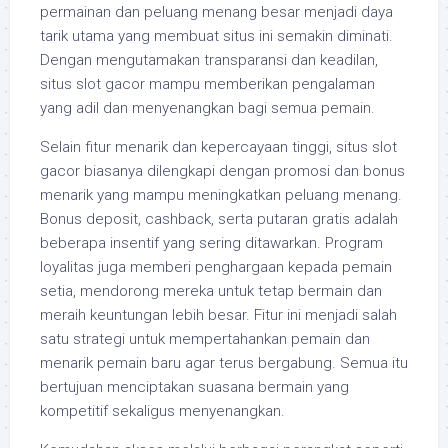
permainan dan peluang menang besar menjadi daya
tarik utama yang membuat situs ini semakin diminati.
Dengan mengutamakan transparansi dan keadilan,
situs slot gacor mampu memberikan pengalaman
yang adil dan menyenangkan bagi semua pemain.
Selain fitur menarik dan kepercayaan tinggi, situs slot
gacor biasanya dilengkapi dengan promosi dan bonus
menarik yang mampu meningkatkan peluang menang.
Bonus deposit, cashback, serta putaran gratis adalah
beberapa insentif yang sering ditawarkan. Program
loyalitas juga memberi penghargaan kepada pemain
setia, mendorong mereka untuk tetap bermain dan
meraih keuntungan lebih besar. Fitur ini menjadi salah
satu strategi untuk mempertahankan pemain dan
menarik pemain baru agar terus bergabung. Semua itu
bertujuan menciptakan suasana bermain yang
kompetitif sekaligus menyenangkan.