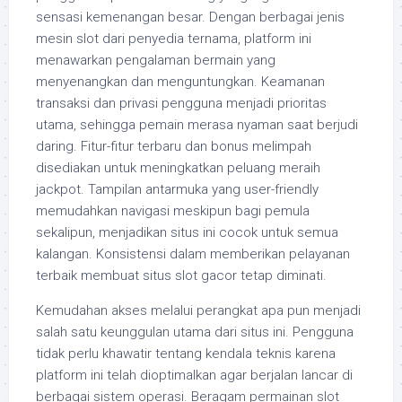
sensasi kemenangan besar. Dengan berbagai jenis
mesin slot dari penyedia ternama, platform ini
menawarkan pengalaman bermain yang
menyenangkan dan menguntungkan. Keamanan
transaksi dan privasi pengguna menjadi prioritas
utama, sehingga pemain merasa nyaman saat berjudi
daring. Fitur-fitur terbaru dan bonus melimpah
disediakan untuk meningkatkan peluang meraih
jackpot. Tampilan antarmuka yang user-friendly
memudahkan navigasi meskipun bagi pemula
sekalipun, menjadikan situs ini cocok untuk semua
kalangan. Konsistensi dalam memberikan pelayanan
terbaik membuat situs slot gacor tetap diminati.
Kemudahan akses melalui perangkat apa pun menjadi
salah satu keunggulan utama dari situs ini. Pengguna
tidak perlu khawatir tentang kendala teknis karena
platform ini telah dioptimalkan agar berjalan lancar di
berbagai sistem operasi. Beragam permainan slot