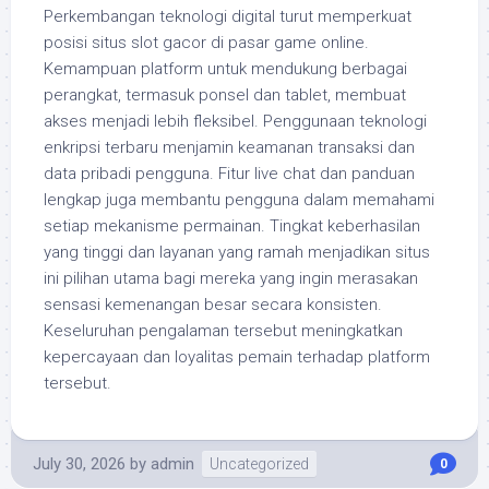
Perkembangan teknologi digital turut memperkuat
posisi situs slot gacor di pasar game online.
Kemampuan platform untuk mendukung berbagai
perangkat, termasuk ponsel dan tablet, membuat
akses menjadi lebih fleksibel. Penggunaan teknologi
enkripsi terbaru menjamin keamanan transaksi dan
data pribadi pengguna. Fitur live chat dan panduan
lengkap juga membantu pengguna dalam memahami
setiap mekanisme permainan. Tingkat keberhasilan
yang tinggi dan layanan yang ramah menjadikan situs
ini pilihan utama bagi mereka yang ingin merasakan
sensasi kemenangan besar secara konsisten.
Keseluruhan pengalaman tersebut meningkatkan
kepercayaan dan loyalitas pemain terhadap platform
tersebut.
July 30, 2026
by
admin
Uncategorized
0