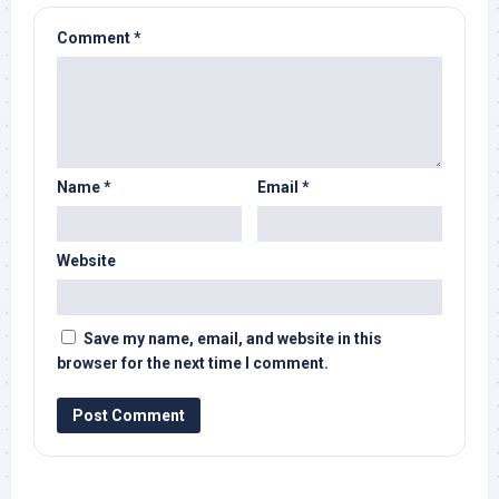
Comment
*
Name
*
Email
*
Website
Save my name, email, and website in this
browser for the next time I comment.