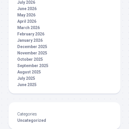
July 2026
June 2026
May 2026
April 2026
March 2026
February 2026
January 2026
December 2025
November 2025
October 2025
September 2025
August 2025
July 2025
June 2025
Categories
Uncategorized