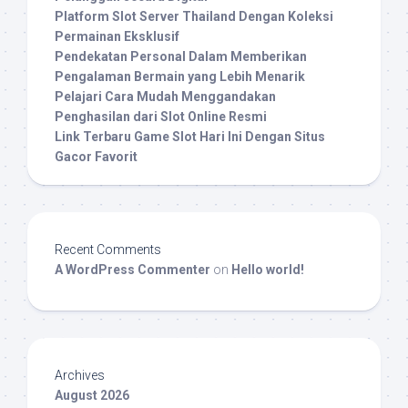
Platform Slot Server Thailand Dengan Koleksi
Permainan Eksklusif
Pendekatan Personal Dalam Memberikan
Pengalaman Bermain yang Lebih Menarik
Pelajari Cara Mudah Menggandakan
Penghasilan dari Slot Online Resmi
Link Terbaru Game Slot Hari Ini Dengan Situs
Gacor Favorit
Recent Comments
A WordPress Commenter
on
Hello world!
Archives
August 2026