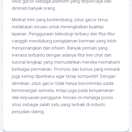
situs gacor sebagai platform yang terpercaya dan
diminati banyak orang.
Melihat tren yang berkembang, situs gacor terus
melakukan inovasi untuk meningkatkan kualitas
layanan. Penggunaan teknologi terbaru dan fitur-fitur
canggih mendukung pengalaman bermain yang lebih
menyenangkan dan efisien. Banyak pemain yang
merasa terbantu dengan adanya fitur live chat dan
tutorial lengkap yang memudahkan mereka memahami
berbagai permainan. Promosi dan bonus yang menarik
juga sering diperbarui agar tetap kompetitif. Dengan
demikian, situs gacor tidak hanya berorientasi pada
kemenangan semata, tetapi juga pada kenyamanan
dan kepuasan pengguna. Inovasi ini menjaga posisi
situs sebagai salah satu yang terbaik di industri
perjudian daring.