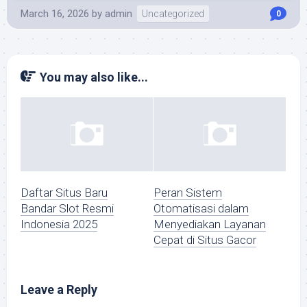
March 16, 2026
by
admin
Uncategorized
0
You may also like...
Daftar Situs Baru
Peran Sistem
Bandar Slot Resmi
Otomatisasi dalam
Indonesia 2025
Menyediakan Layanan
Cepat di Situs Gacor
Leave a Reply