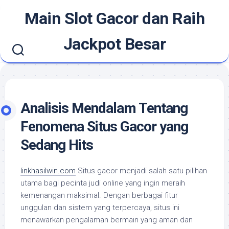
Skip
Main Slot Gacor dan Raih
to
content
Jackpot Besar
Analisis Mendalam Tentang
Fenomena Situs Gacor yang
Sedang Hits
linkhasilwin.com
Situs gacor menjadi salah satu pilihan
utama bagi pecinta judi online yang ingin meraih
kemenangan maksimal. Dengan berbagai fitur
unggulan dan sistem yang terpercaya, situs ini
menawarkan pengalaman bermain yang aman dan