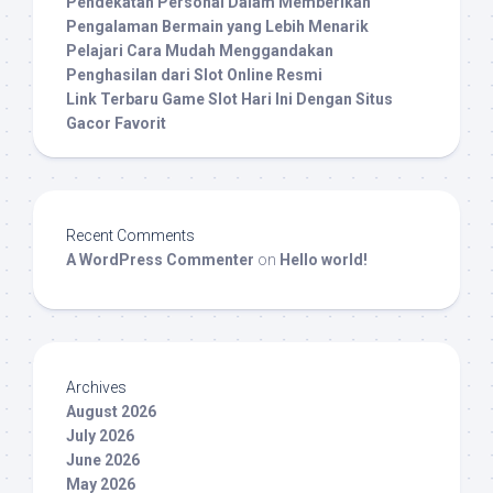
Pendekatan Personal Dalam Memberikan
Pengalaman Bermain yang Lebih Menarik
Pelajari Cara Mudah Menggandakan
Penghasilan dari Slot Online Resmi
Link Terbaru Game Slot Hari Ini Dengan Situs
Gacor Favorit
Recent Comments
A WordPress Commenter
on
Hello world!
Archives
August 2026
July 2026
June 2026
May 2026