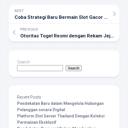
NEXT
Coba Strategi Baru Bermain Slot Gacor untuk Mendekatkan Diri ke Jackpot
PREVIOUS
Otoritas Togel Resmi dengan Rekam Jejak Pembayaran Tanpa Masalah
Search
Search
Recent Posts
Pendekatan Baru dalam Mengelola Hubungan
Pelanggan secara Digital
Platform Slot Server Thailand Dengan Koleksi
Permainan Eksklusif