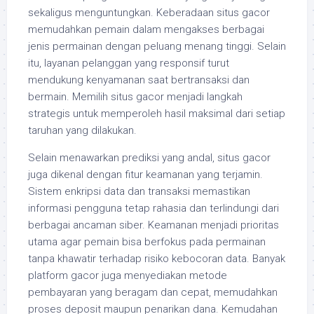
sekaligus menguntungkan. Keberadaan situs gacor
memudahkan pemain dalam mengakses berbagai
jenis permainan dengan peluang menang tinggi. Selain
itu, layanan pelanggan yang responsif turut
mendukung kenyamanan saat bertransaksi dan
bermain. Memilih situs gacor menjadi langkah
strategis untuk memperoleh hasil maksimal dari setiap
taruhan yang dilakukan.
Selain menawarkan prediksi yang andal, situs gacor
juga dikenal dengan fitur keamanan yang terjamin.
Sistem enkripsi data dan transaksi memastikan
informasi pengguna tetap rahasia dan terlindungi dari
berbagai ancaman siber. Keamanan menjadi prioritas
utama agar pemain bisa berfokus pada permainan
tanpa khawatir terhadap risiko kebocoran data. Banyak
platform gacor juga menyediakan metode
pembayaran yang beragam dan cepat, memudahkan
proses deposit maupun penarikan dana. Kemudahan