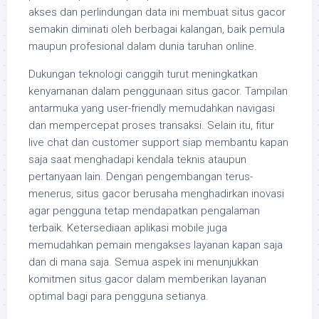
akses dan perlindungan data ini membuat situs gacor
semakin diminati oleh berbagai kalangan, baik pemula
maupun profesional dalam dunia taruhan online.
Dukungan teknologi canggih turut meningkatkan
kenyamanan dalam penggunaan situs gacor. Tampilan
antarmuka yang user-friendly memudahkan navigasi
dan mempercepat proses transaksi. Selain itu, fitur
live chat dan customer support siap membantu kapan
saja saat menghadapi kendala teknis ataupun
pertanyaan lain. Dengan pengembangan terus-
menerus, situs gacor berusaha menghadirkan inovasi
agar pengguna tetap mendapatkan pengalaman
terbaik. Ketersediaan aplikasi mobile juga
memudahkan pemain mengakses layanan kapan saja
dan di mana saja. Semua aspek ini menunjukkan
komitmen situs gacor dalam memberikan layanan
optimal bagi para pengguna setianya.