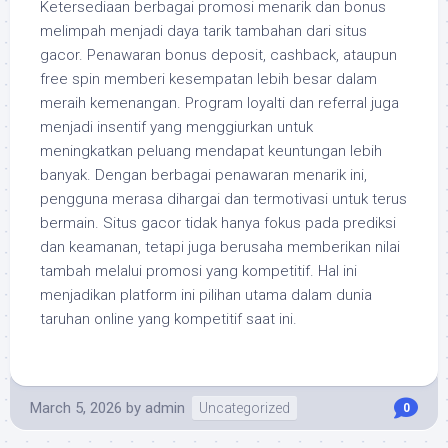
Ketersediaan berbagai promosi menarik dan bonus
melimpah menjadi daya tarik tambahan dari situs
gacor. Penawaran bonus deposit, cashback, ataupun
free spin memberi kesempatan lebih besar dalam
meraih kemenangan. Program loyalti dan referral juga
menjadi insentif yang menggiurkan untuk
meningkatkan peluang mendapat keuntungan lebih
banyak. Dengan berbagai penawaran menarik ini,
pengguna merasa dihargai dan termotivasi untuk terus
bermain. Situs gacor tidak hanya fokus pada prediksi
dan keamanan, tetapi juga berusaha memberikan nilai
tambah melalui promosi yang kompetitif. Hal ini
menjadikan platform ini pilihan utama dalam dunia
taruhan online yang kompetitif saat ini.
March 5, 2026
by
admin
Uncategorized
0