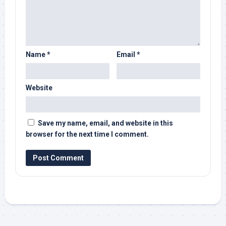
Name
*
Email
*
Website
Save my name, email, and website in this
browser for the next time I comment.