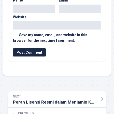
Name
*
Email
*
Website
Save my name, email, and website in this
browser for the next time I comment.
NEXT
Peran Lisensi Resmi dalam Menjamin Kepercayaan di Situs Slot Gacor
PREVIOUS