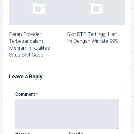
Peran Provider
Slot RTP Tertinggi Hari
Terbesar dalam
Ini Dengan Winrate 99%
Menjamin Kualitas
Situs Slot Gacor
Leave a Reply
Comment
*