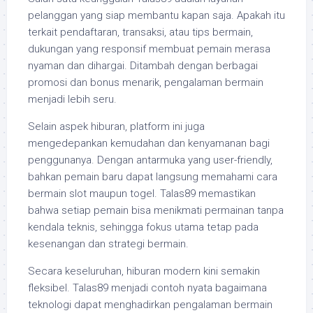
pelanggan yang siap membantu kapan saja. Apakah itu
terkait pendaftaran, transaksi, atau tips bermain,
dukungan yang responsif membuat pemain merasa
nyaman dan dihargai. Ditambah dengan berbagai
promosi dan bonus menarik, pengalaman bermain
menjadi lebih seru.
Selain aspek hiburan, platform ini juga
mengedepankan kemudahan dan kenyamanan bagi
penggunanya. Dengan antarmuka yang user-friendly,
bahkan pemain baru dapat langsung memahami cara
bermain slot maupun togel. Talas89 memastikan
bahwa setiap pemain bisa menikmati permainan tanpa
kendala teknis, sehingga fokus utama tetap pada
kesenangan dan strategi bermain.
Secara keseluruhan, hiburan modern kini semakin
fleksibel. Talas89 menjadi contoh nyata bagaimana
teknologi dapat menghadirkan pengalaman bermain