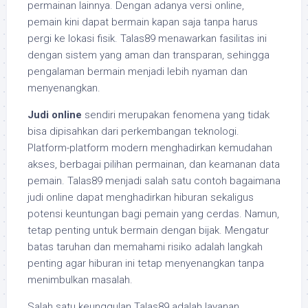
permainan lainnya. Dengan adanya versi online,
pemain kini dapat bermain kapan saja tanpa harus
pergi ke lokasi fisik. Talas89 menawarkan fasilitas ini
dengan sistem yang aman dan transparan, sehingga
pengalaman bermain menjadi lebih nyaman dan
menyenangkan.
Judi online
sendiri merupakan fenomena yang tidak
bisa dipisahkan dari perkembangan teknologi.
Platform-platform modern menghadirkan kemudahan
akses, berbagai pilihan permainan, dan keamanan data
pemain. Talas89 menjadi salah satu contoh bagaimana
judi online dapat menghadirkan hiburan sekaligus
potensi keuntungan bagi pemain yang cerdas. Namun,
tetap penting untuk bermain dengan bijak. Mengatur
batas taruhan dan memahami risiko adalah langkah
penting agar hiburan ini tetap menyenangkan tanpa
menimbulkan masalah.
Salah satu keunggulan Talas89 adalah layanan