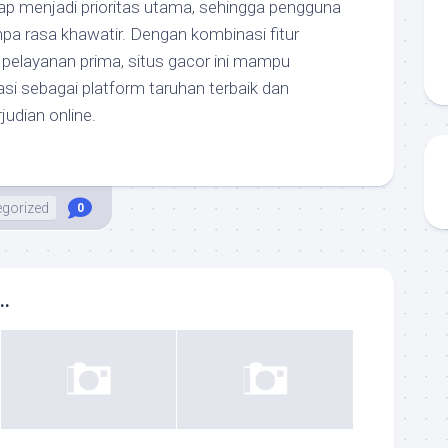
etap menjadi prioritas utama, sehingga pengguna
pa rasa khawatir. Dengan kombinasi fitur
pelayanan prima, situs gacor ini mampu
i sebagai platform taruhan terbaik dan
rjudian online.
gorized
0
..