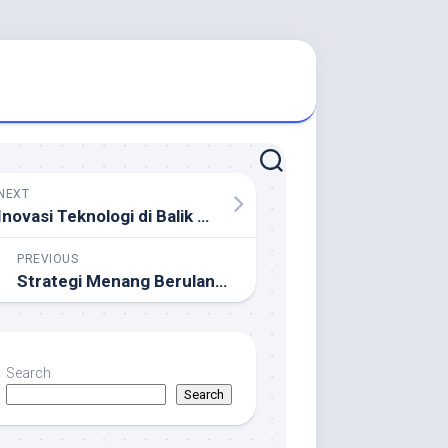
NEXT
Inovasi Teknologi di Balik Situs Gacor yang Meningkatkan Pengalaman Bermain
PREVIOUS
Strategi Menang Berulang di Situs Togel Gacor Berbasis Data
Search
Search