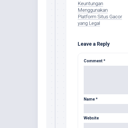
Keuntungan
Menggunakan
Platform Situs Gacor
yang Legal
Leave a Reply
Comment
*
Name
*
Website