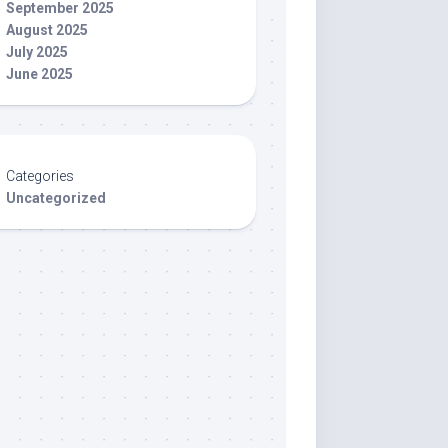
September 2025
August 2025
July 2025
June 2025
Categories
Uncategorized