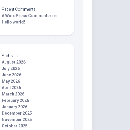
Recent Comments
A WordPress Commenter
on
Hello world!
Archives
August 2026
July 2026
June 2026
May 2026
April 2026
March 2026
February 2026
January 2026
December 2025
November 2025
October 2025