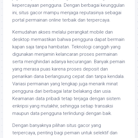
kepercayaan pengguna. Dengan berbagai keunggulan
ini, situs gacor mampu menjaga reputasinya sebagai
portal permainan online terbaik dan terpercaya.
Kemudahan akses melalui perangkat mobile dan
desktop memastikan bahwa pengguna dapat bermain
kapan saja tanpa hambatan. Teknologi canggih yang
digunakan menjamin kelancaran proses permainan
serta menghindari adanya kecurangan. Banyak pemain
yang merasa puas karena proses deposit dan
penarikan dana berlangsung cepat dan tanpa kendala.
Variasi permainan yang lengkap juga menarik minat
pengguna dari berbagai latar belakang dan usia.
Keamanan data pribadi tetap terjaga dengan sistem
enkripsi yang mutakhir, sehingga setiap transaksi
maupun data pengguna terlindungi dengan baik.
Dengan banyaknya pilihan situs gacor yang
terpercaya, penting bagi pemain untuk selektif dan