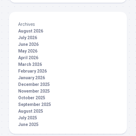
Archives
August 2026
July 2026
June 2026
May 2026
April 2026
March 2026
February 2026
January 2026
December 2025
November 2025
October 2025
September 2025
August 2025
July 2025
June 2025