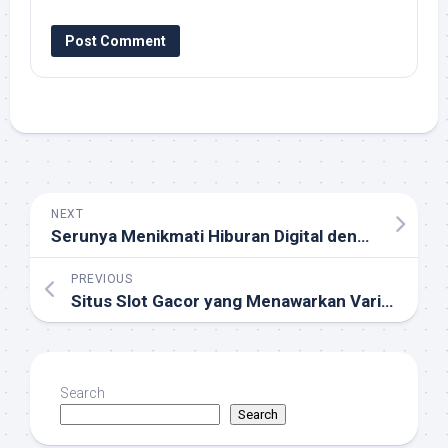
NEXT
Serunya Menikmati Hiburan Digital dengan Sentuhan Modern
PREVIOUS
Situs Slot Gacor yang Menawarkan Variasi Tema Slot yang Menarik dan Berbeda
Search
Search