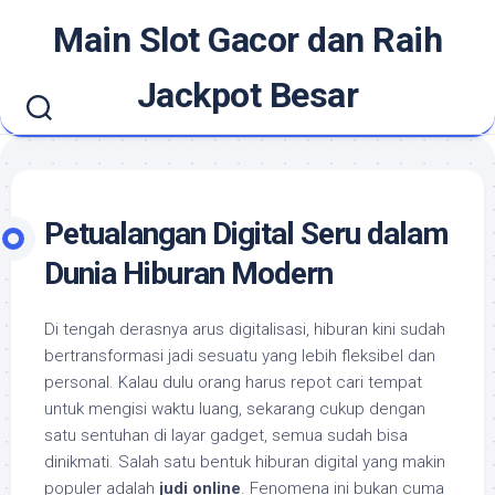
Skip
Main Slot Gacor dan Raih
to
content
Jackpot Besar
Petualangan Digital Seru dalam
Dunia Hiburan Modern
Di tengah derasnya arus digitalisasi, hiburan kini sudah
bertransformasi jadi sesuatu yang lebih fleksibel dan
personal. Kalau dulu orang harus repot cari tempat
untuk mengisi waktu luang, sekarang cukup dengan
satu sentuhan di layar gadget, semua sudah bisa
dinikmati. Salah satu bentuk hiburan digital yang makin
populer adalah
judi online
. Fenomena ini bukan cuma