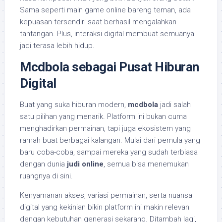
Sama seperti main game online bareng teman, ada
kepuasan tersendiri saat berhasil mengalahkan
tantangan. Plus, interaksi digital membuat semuanya
jadi terasa lebih hidup.
Mcdbola sebagai Pusat Hiburan
Digital
Buat yang suka hiburan modern,
mcdbola
jadi salah
satu pilihan yang menarik. Platform ini bukan cuma
menghadirkan permainan, tapi juga ekosistem yang
ramah buat berbagai kalangan. Mulai dari pemula yang
baru coba-coba, sampai mereka yang sudah terbiasa
dengan dunia
judi online
, semua bisa menemukan
ruangnya di sini.
Kenyamanan akses, variasi permainan, serta nuansa
digital yang kekinian bikin platform ini makin relevan
dengan kebutuhan generasi sekarang. Ditambah lagi,