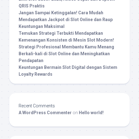
QRIS Praktis
Jangan Sampai Ketinggalan! Cara Mudah
Mendapatkan Jackpot di Slot Online dan Raup
Keuntungan Maksimal
Temukan Strategi Terbukti Mendapatkan
Kemenangan Konsisten di Mesin Slot Modern!
Strategi Profesional Membantu Kamu Menang
Berkali-kali di Slot Online dan Meningkatkan
Pendapatan
Keuntungan Bermain Slot Digital dengan Sistem
Loyalty Rewards
Recent Comments
A WordPress Commenter
on
Hello world!