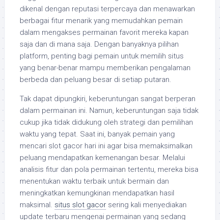
dikenal dengan reputasi terpercaya dan menawarkan
berbagai fitur menarik yang memudahkan pemain
dalam mengakses permainan favorit mereka kapan
saja dan di mana saja. Dengan banyaknya pilihan
platform, penting bagi pemain untuk memilih situs
yang benar-benar mampu memberikan pengalaman
berbeda dan peluang besar di setiap putaran.
Tak dapat dipungkiri, keberuntungan sangat berperan
dalam permainan ini. Namun, keberuntungan saja tidak
cukup jika tidak didukung oleh strategi dan pemilihan
waktu yang tepat. Saat ini, banyak pemain yang
mencari slot gacor hari ini agar bisa memaksimalkan
peluang mendapatkan kemenangan besar. Melalui
analisis fitur dan pola permainan tertentu, mereka bisa
menentukan waktu terbaik untuk bermain dan
meningkatkan kemungkinan mendapatkan hasil
maksimal.
situs slot gacor
sering kali menyediakan
update terbaru mengenai permainan yang sedang