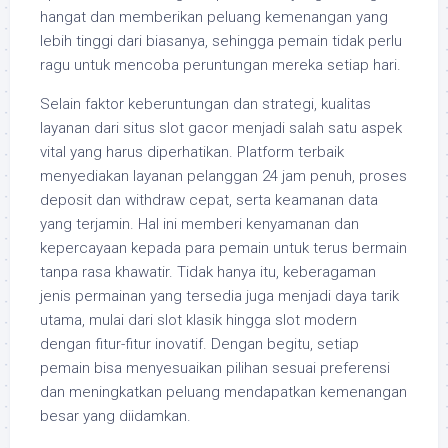
hangat dan memberikan peluang kemenangan yang
lebih tinggi dari biasanya, sehingga pemain tidak perlu
ragu untuk mencoba peruntungan mereka setiap hari.
Selain faktor keberuntungan dan strategi, kualitas
layanan dari situs slot gacor menjadi salah satu aspek
vital yang harus diperhatikan. Platform terbaik
menyediakan layanan pelanggan 24 jam penuh, proses
deposit dan withdraw cepat, serta keamanan data
yang terjamin. Hal ini memberi kenyamanan dan
kepercayaan kepada para pemain untuk terus bermain
tanpa rasa khawatir. Tidak hanya itu, keberagaman
jenis permainan yang tersedia juga menjadi daya tarik
utama, mulai dari slot klasik hingga slot modern
dengan fitur-fitur inovatif. Dengan begitu, setiap
pemain bisa menyesuaikan pilihan sesuai preferensi
dan meningkatkan peluang mendapatkan kemenangan
besar yang diidamkan.