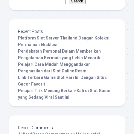
Search
Recent Posts
Platform Slot Server Thailand Dengan Koleksi
Permainan Eksklusif
Pendekatan Personal Dalam Memberikan
Pengalaman Bermain yang Lebih Menarik
Pelajari Cara Mudah Menggandakan
Penghasilan dari Slot Online Resmi
Link Terbaru Game Slot Hari Ini Dengan Situs
Gacor Favorit
Pelajari Trik Menang Berkali-Kali di Slot Gacor
yang Sedang Viral Saat Ini
Recent Comments