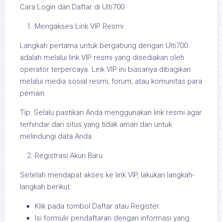
Cara Login dan Daftar di Ulti700
Mengakses Link VIP Resmi
Langkah pertama untuk bergabung dengan Ulti700
adalah melalui link VIP resmi yang disediakan oleh
operator terpercaya. Link VIP ini biasanya dibagikan
melalui media sosial resmi, forum, atau komunitas para
pemain.
Tip: Selalu pastikan Anda menggunakan link resmi agar
terhindar dari situs yang tidak aman dan untuk
melindungi data Anda.
Registrasi Akun Baru
Setelah mendapat akses ke link VIP, lakukan langkah-
langkah berikut:
Klik pada tombol Daftar atau Register.
Isi formulir pendaftaran dengan informasi yang