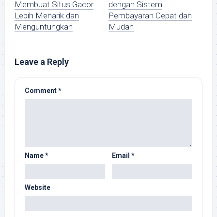
Membuat Situs Gacor
dengan Sistem
Lebih Menarik dan
Pembayaran Cepat dan
Menguntungkan
Mudah
Leave a Reply
Comment
*
Name
*
Email
*
Website