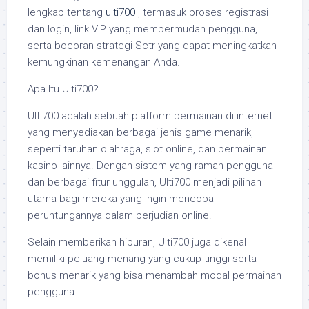
lengkap tentang
ulti700
, termasuk proses registrasi
dan login, link VIP yang mempermudah pengguna,
serta bocoran strategi Sctr yang dapat meningkatkan
kemungkinan kemenangan Anda.
Apa Itu Ulti700?
Ulti700 adalah sebuah platform permainan di internet
yang menyediakan berbagai jenis game menarik,
seperti taruhan olahraga, slot online, dan permainan
kasino lainnya. Dengan sistem yang ramah pengguna
dan berbagai fitur unggulan, Ulti700 menjadi pilihan
utama bagi mereka yang ingin mencoba
peruntungannya dalam perjudian online.
Selain memberikan hiburan, Ulti700 juga dikenal
memiliki peluang menang yang cukup tinggi serta
bonus menarik yang bisa menambah modal permainan
pengguna.