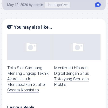
May 13, 2026
by
admin
Uncategorized
0
You may also like...
Toto Slot Gampang
Menikmati Hiburan
Menang Ungkap Teknik
Digital dengan Situs
Akurat Untuk
Toto yang Seru dan
Mendapatkan Scatter
Praktis
Secara Konsisten
Leave a Reply