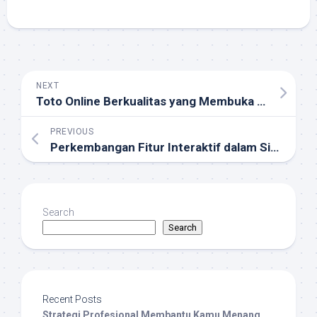
NEXT
Toto Online Berkualitas yang Membuka Kesempatan Menang Besar untuk Semua Kalangan
PREVIOUS
Perkembangan Fitur Interaktif dalam Situs Judi Bola Gacor
Search
Search
Recent Posts
Strategi Profesional Membantu Kamu Menang