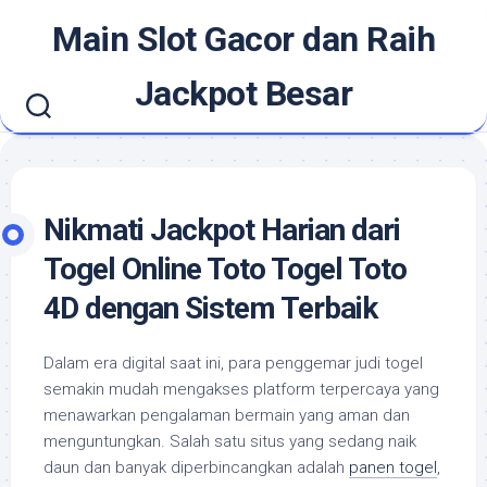
Skip
Main Slot Gacor dan Raih
to
content
Jackpot Besar
Nikmati Jackpot Harian dari
Togel Online Toto Togel Toto
4D dengan Sistem Terbaik
Dalam era digital saat ini, para penggemar judi togel
semakin mudah mengakses platform terpercaya yang
menawarkan pengalaman bermain yang aman dan
menguntungkan. Salah satu situs yang sedang naik
daun dan banyak diperbincangkan adalah
panen togel
,