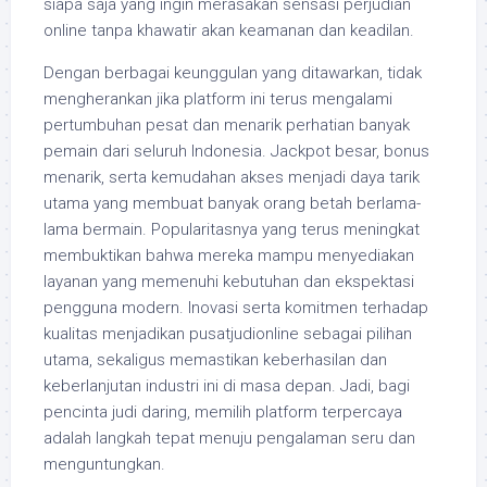
siapa saja yang ingin merasakan sensasi perjudian
online tanpa khawatir akan keamanan dan keadilan.
Dengan berbagai keunggulan yang ditawarkan, tidak
mengherankan jika platform ini terus mengalami
pertumbuhan pesat dan menarik perhatian banyak
pemain dari seluruh Indonesia. Jackpot besar, bonus
menarik, serta kemudahan akses menjadi daya tarik
utama yang membuat banyak orang betah berlama-
lama bermain. Popularitasnya yang terus meningkat
membuktikan bahwa mereka mampu menyediakan
layanan yang memenuhi kebutuhan dan ekspektasi
pengguna modern. Inovasi serta komitmen terhadap
kualitas menjadikan pusatjudionline sebagai pilihan
utama, sekaligus memastikan keberhasilan dan
keberlanjutan industri ini di masa depan. Jadi, bagi
pencinta judi daring, memilih platform terpercaya
adalah langkah tepat menuju pengalaman seru dan
menguntungkan.