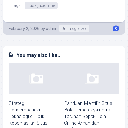
Tags:
pusatjudionline
February 2, 2026
by
admin
Uncategorized
0
You may also like...
Strategi
Panduan Memilih Situs
Pengembangan
Bola Terpercaya untuk
Teknologi di Balik
Taruhan Sepak Bola
Keberhasilan Situs
Online Aman dan