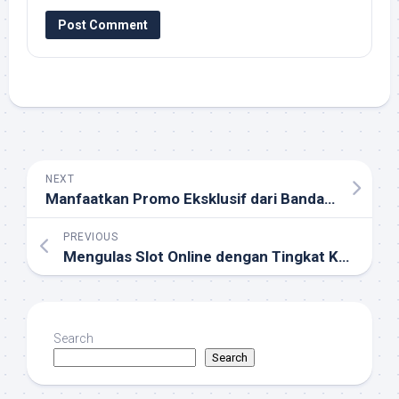
NEXT
Manfaatkan Promo Eksklusif dari Bandar Togel Resmi
PREVIOUS
Mengulas Slot Online dengan Tingkat Keberhasilan Tinggi
Search
Search