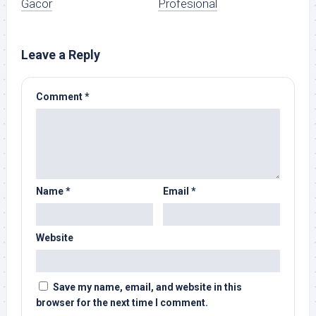
Gacor
Profesional
Leave a Reply
Comment
*
Name
*
Email
*
Website
Save my name, email, and website in this
browser for the next time I comment.