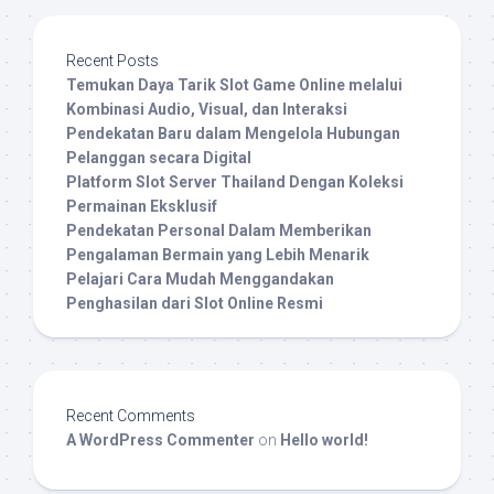
Recent Posts
Temukan Daya Tarik Slot Game Online melalui
Kombinasi Audio, Visual, dan Interaksi
Pendekatan Baru dalam Mengelola Hubungan
Pelanggan secara Digital
Platform Slot Server Thailand Dengan Koleksi
Permainan Eksklusif
Pendekatan Personal Dalam Memberikan
Pengalaman Bermain yang Lebih Menarik
Pelajari Cara Mudah Menggandakan
Penghasilan dari Slot Online Resmi
Recent Comments
A WordPress Commenter
on
Hello world!