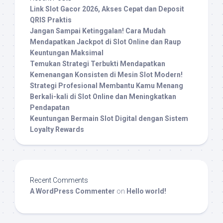
Link Slot Gacor 2026, Akses Cepat dan Deposit
QRIS Praktis
Jangan Sampai Ketinggalan! Cara Mudah
Mendapatkan Jackpot di Slot Online dan Raup
Keuntungan Maksimal
Temukan Strategi Terbukti Mendapatkan
Kemenangan Konsisten di Mesin Slot Modern!
Strategi Profesional Membantu Kamu Menang
Berkali-kali di Slot Online dan Meningkatkan
Pendapatan
Keuntungan Bermain Slot Digital dengan Sistem
Loyalty Rewards
Recent Comments
A WordPress Commenter
on
Hello world!