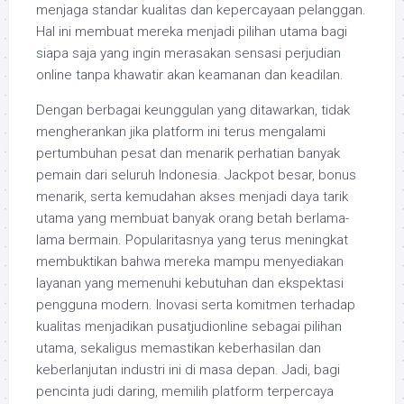
menjaga standar kualitas dan kepercayaan pelanggan.
Hal ini membuat mereka menjadi pilihan utama bagi
siapa saja yang ingin merasakan sensasi perjudian
online tanpa khawatir akan keamanan dan keadilan.
Dengan berbagai keunggulan yang ditawarkan, tidak
mengherankan jika platform ini terus mengalami
pertumbuhan pesat dan menarik perhatian banyak
pemain dari seluruh Indonesia. Jackpot besar, bonus
menarik, serta kemudahan akses menjadi daya tarik
utama yang membuat banyak orang betah berlama-
lama bermain. Popularitasnya yang terus meningkat
membuktikan bahwa mereka mampu menyediakan
layanan yang memenuhi kebutuhan dan ekspektasi
pengguna modern. Inovasi serta komitmen terhadap
kualitas menjadikan pusatjudionline sebagai pilihan
utama, sekaligus memastikan keberhasilan dan
keberlanjutan industri ini di masa depan. Jadi, bagi
pencinta judi daring, memilih platform terpercaya