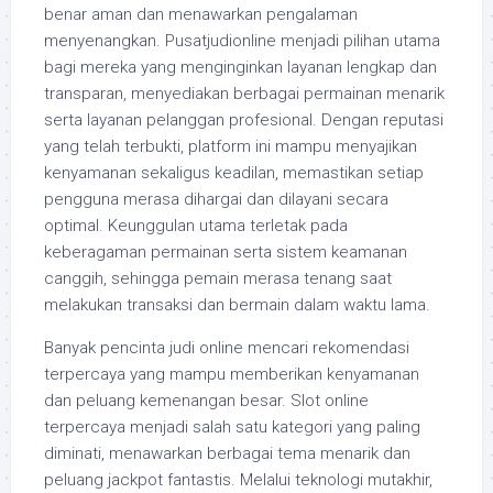
benar aman dan menawarkan pengalaman
menyenangkan. Pusatjudionline menjadi pilihan utama
bagi mereka yang menginginkan layanan lengkap dan
transparan, menyediakan berbagai permainan menarik
serta layanan pelanggan profesional. Dengan reputasi
yang telah terbukti, platform ini mampu menyajikan
kenyamanan sekaligus keadilan, memastikan setiap
pengguna merasa dihargai dan dilayani secara
optimal. Keunggulan utama terletak pada
keberagaman permainan serta sistem keamanan
canggih, sehingga pemain merasa tenang saat
melakukan transaksi dan bermain dalam waktu lama.
Banyak pencinta judi online mencari rekomendasi
terpercaya yang mampu memberikan kenyamanan
dan peluang kemenangan besar. Slot online
terpercaya menjadi salah satu kategori yang paling
diminati, menawarkan berbagai tema menarik dan
peluang jackpot fantastis. Melalui teknologi mutakhir,