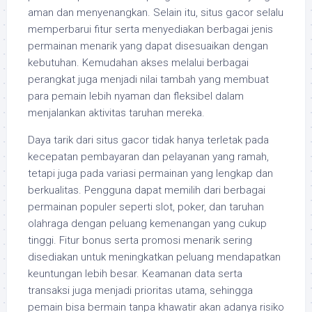
aman dan menyenangkan. Selain itu, situs gacor selalu
memperbarui fitur serta menyediakan berbagai jenis
permainan menarik yang dapat disesuaikan dengan
kebutuhan. Kemudahan akses melalui berbagai
perangkat juga menjadi nilai tambah yang membuat
para pemain lebih nyaman dan fleksibel dalam
menjalankan aktivitas taruhan mereka.
Daya tarik dari situs gacor tidak hanya terletak pada
kecepatan pembayaran dan pelayanan yang ramah,
tetapi juga pada variasi permainan yang lengkap dan
berkualitas. Pengguna dapat memilih dari berbagai
permainan populer seperti slot, poker, dan taruhan
olahraga dengan peluang kemenangan yang cukup
tinggi. Fitur bonus serta promosi menarik sering
disediakan untuk meningkatkan peluang mendapatkan
keuntungan lebih besar. Keamanan data serta
transaksi juga menjadi prioritas utama, sehingga
pemain bisa bermain tanpa khawatir akan adanya risiko