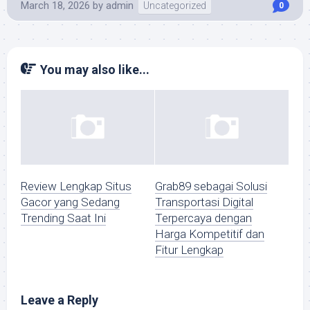
March 18, 2026
by
admin
Uncategorized
0
You may also like...
Review Lengkap Situs
Grab89 sebagai Solusi
Gacor yang Sedang
Transportasi Digital
Trending Saat Ini
Terpercaya dengan
Harga Kompetitif dan
Fitur Lengkap
Leave a Reply