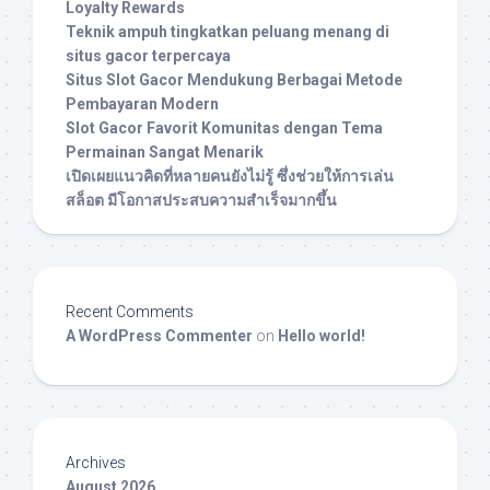
Loyalty Rewards
Teknik ampuh tingkatkan peluang menang di
situs gacor terpercaya
Situs Slot Gacor Mendukung Berbagai Metode
Pembayaran Modern
Slot Gacor Favorit Komunitas dengan Tema
Permainan Sangat Menarik
เปิดเผยแนวคิดที่หลายคนยังไม่รู้ ซึ่งช่วยให้การเล่น
สล็อต มีโอกาสประสบความสำเร็จมากขึ้น
Recent Comments
A WordPress Commenter
on
Hello world!
Archives
August 2026