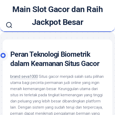
Skip
Main Slot Gacor dan Raih
to
content
Jackpot Besar
Peran Teknologi Biometrik
dalam Keamanan Situs Gacor
brand seva1000
Situs gacor menjadi salah satu pilihan
utama bagi pecinta permainan judi online yang ingin
meraih kemenangan besar. Keunggulan utama dari
situs ini terletak pada tingkat kemenangan yang tinggi
dan peluang yang lebih besar dibandingkan platform
lain. Dengan sistem yang sudah teruji dan terpercaya,
pemain dapat menikmati pengalaman bermain yang