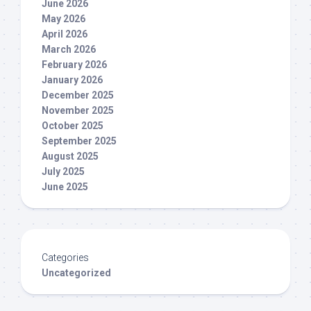
June 2026
May 2026
April 2026
March 2026
February 2026
January 2026
December 2025
November 2025
October 2025
September 2025
August 2025
July 2025
June 2025
Categories
Uncategorized