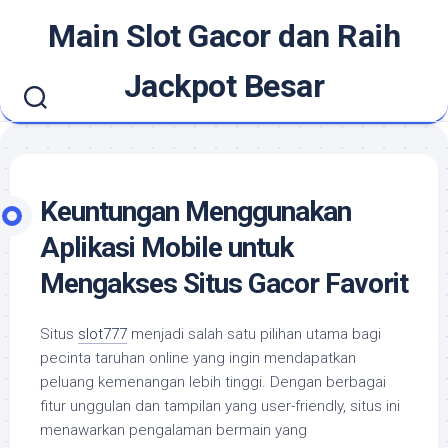
Skip
Main Slot Gacor dan Raih
to
content
Jackpot Besar
Keuntungan Menggunakan
Aplikasi Mobile untuk
Mengakses Situs Gacor Favorit
Situs
slot777
menjadi salah satu pilihan utama bagi
pecinta taruhan online yang ingin mendapatkan
peluang kemenangan lebih tinggi. Dengan berbagai
fitur unggulan dan tampilan yang user-friendly, situs ini
menawarkan pengalaman bermain yang