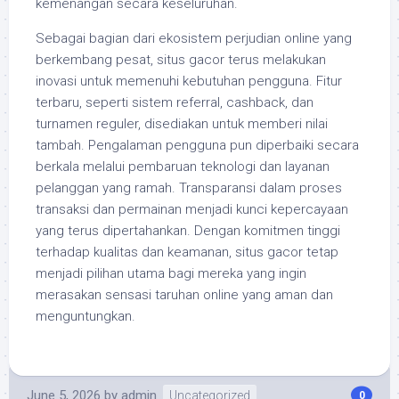
kemenangan secara keseluruhan.
Sebagai bagian dari ekosistem perjudian online yang
berkembang pesat, situs gacor terus melakukan
inovasi untuk memenuhi kebutuhan pengguna. Fitur
terbaru, seperti sistem referral, cashback, dan
turnamen reguler, disediakan untuk memberi nilai
tambah. Pengalaman pengguna pun diperbaiki secara
berkala melalui pembaruan teknologi dan layanan
pelanggan yang ramah. Transparansi dalam proses
transaksi dan permainan menjadi kunci kepercayaan
yang terus dipertahankan. Dengan komitmen tinggi
terhadap kualitas dan keamanan, situs gacor tetap
menjadi pilihan utama bagi mereka yang ingin
merasakan sensasi taruhan online yang aman dan
menguntungkan.
June 5, 2026
by
admin
Uncategorized
0