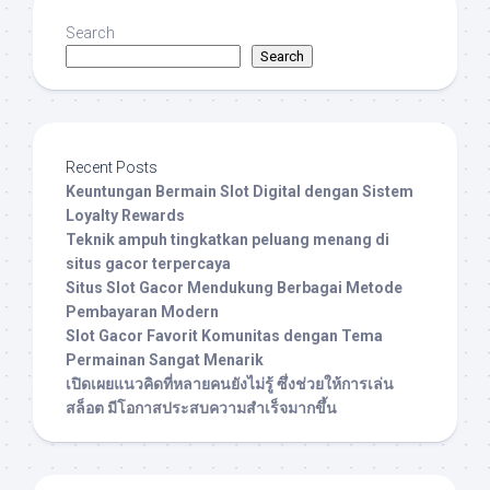
Search
Search
Recent Posts
Keuntungan Bermain Slot Digital dengan Sistem
Loyalty Rewards
Teknik ampuh tingkatkan peluang menang di
situs gacor terpercaya
Situs Slot Gacor Mendukung Berbagai Metode
Pembayaran Modern
Slot Gacor Favorit Komunitas dengan Tema
Permainan Sangat Menarik
เปิดเผยแนวคิดที่หลายคนยังไม่รู้ ซึ่งช่วยให้การเล่น
สล็อต มีโอกาสประสบความสำเร็จมากขึ้น