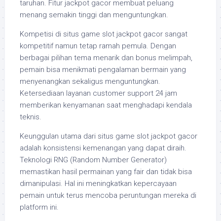
taruhan. Fitur jackpot gacor membuat peluang
menang semakin tinggi dan menguntungkan.
Kompetisi di situs game slot jackpot gacor sangat
kompetitif namun tetap ramah pemula. Dengan
berbagai pilihan tema menarik dan bonus melimpah,
pemain bisa menikmati pengalaman bermain yang
menyenangkan sekaligus menguntungkan.
Ketersediaan layanan customer support 24 jam
memberikan kenyamanan saat menghadapi kendala
teknis.
Keunggulan utama dari situs game slot jackpot gacor
adalah konsistensi kemenangan yang dapat diraih.
Teknologi RNG (Random Number Generator)
memastikan hasil permainan yang fair dan tidak bisa
dimanipulasi. Hal ini meningkatkan kepercayaan
pemain untuk terus mencoba peruntungan mereka di
platform ini.