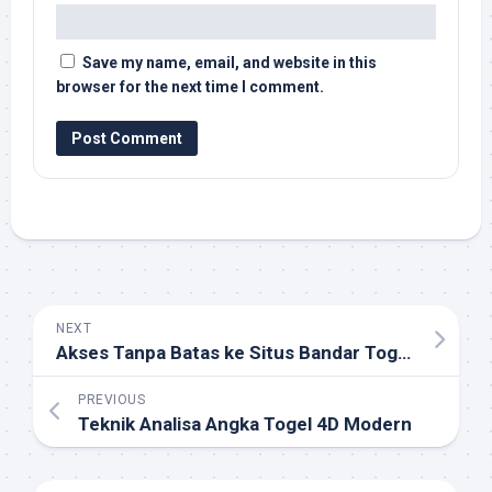
Save my name, email, and website in this
browser for the next time I comment.
NEXT
Akses Tanpa Batas ke Situs Bandar Togel Terpercaya
PREVIOUS
Teknik Analisa Angka Togel 4D Modern