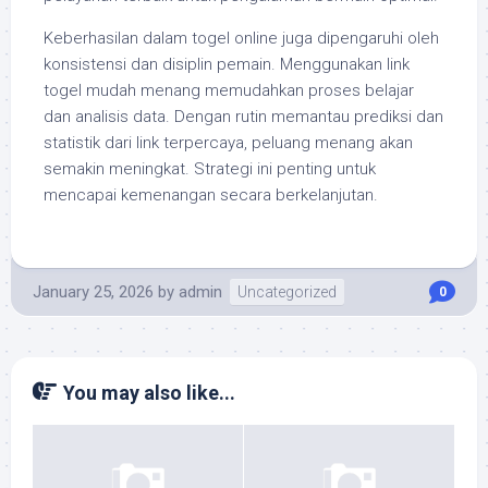
Keberhasilan dalam togel online juga dipengaruhi oleh
konsistensi dan disiplin pemain. Menggunakan link
togel mudah menang memudahkan proses belajar
dan analisis data. Dengan rutin memantau prediksi dan
statistik dari link terpercaya, peluang menang akan
semakin meningkat. Strategi ini penting untuk
mencapai kemenangan secara berkelanjutan.
January 25, 2026
by
admin
Uncategorized
0
You may also like...