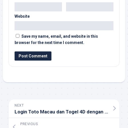
Website
Save my name, email, and website in this
browser for the next time I comment.
NEXT
Login Toto Macau dan Togel 4D dengan Data Akurat
PREVIOUS