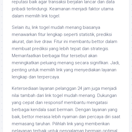
reputasi baik agar transaksi berjalan lancar dan data
pribadi terlindungi. Keamanan menjadi faktor utama
dalam memilih link togel.
Selain itu, link togel mudah menang biasanya
menawarkan fitur lengkap seperti statistik, prediksi
akurat, dan live draw. Fitur ini membantu bettor dalam
membuat prediksi yang lebih tepat dan strategis.
Memanfaatkan berbagai fitur tersebut akan
meningkatkan peluang menang secara signifikan. Jadi,
penting untuk memilih link yang menyediakan layanan
lengkap dan terpercaya.
Ketersediaan layanan pelanggan 24 jam juga menjadi
nilai tambah dari link togel mudah menang. Dukungan
yang cepat dan responsif membantu mengatasi
berbagai kendala saat bermain. Dengan layanan yang
baik, bettor merasa lebih nyaman dan percaya diri saat
memasang taruhan. Pilihlah link yang memberikan
pelayanan terbaik untuk pengalaman bermain optimal.