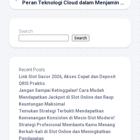
Peran Teknologi Cloud dalam Menjamin Ketersediaan Layanan Situs Gacor
Search
Search
Recent Posts
Link Slot Gacor 2026, Akses Cepat dan Deposit
QRIS Praktis
Jangan Sampai Ketinggalan! Cara Mudah
Mendapatkan Jackpot di Slot Online dan Raup
Keuntungan Maksimal
Temukan Strategi Terbukti Mendapatkan
Kemenangan Konsisten di Mesin Slot Modern!
Strategi Profesional Membantu Kamu Menang
Berkali-kali di Slot Online dan Meningkatkan
Pendapatan